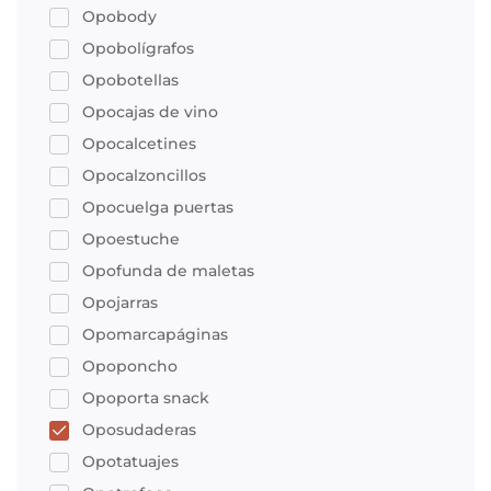
Opobody
Opobolígrafos
Opobotellas
Opocajas de vino
Opocalcetines
Opocalzoncillos
Opocuelga puertas
Opoestuche
Opofunda de maletas
Opojarras
Opomarcapáginas
Opoponcho
Opoporta snack
Oposudaderas
Opotatuajes