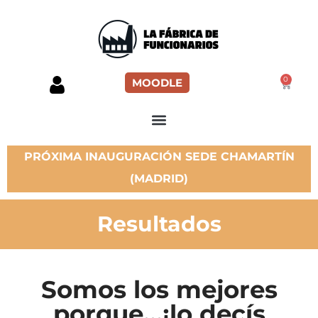
0
MOODLE
PRÓXIMA INAUGURACIÓN SEDE CHAMARTÍN
(MADRID)
Resultados
Somos los mejores
porque...¡lo decís