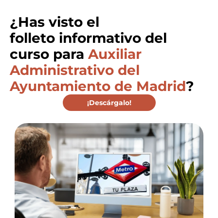
¿Has visto el
folleto informativo
del
curso para
Auxiliar
Administrativo del
Ayuntamiento de Madrid
?
¡Descárgalo!