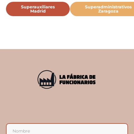
Superauxiliares
Superadministrativos
Madrid
Zaragoza