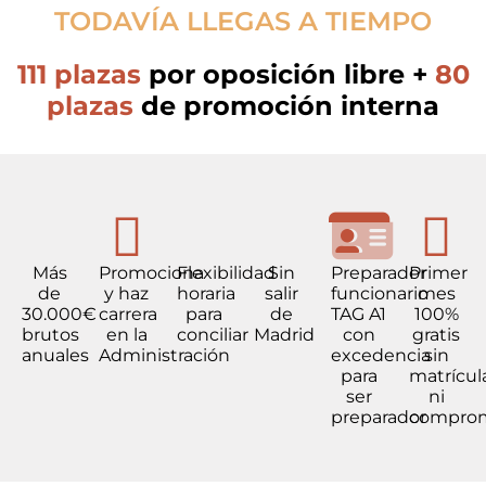
TODAVÍA LLEGAS A TIEMPO
111 plazas
por oposición libre +
80
plazas
de promoción interna
Más
Promociona
Flexibilidad
Sin
Preparador
Primer
de
y haz
horaria
salir
funcionario
mes
30.000€
carrera
para
de
TAG A1
100%
brutos
en la
conciliar
Madrid
con
gratis
anuales
Administración
excedencia
sin
para
matrícul
ser
ni
preparador
compro