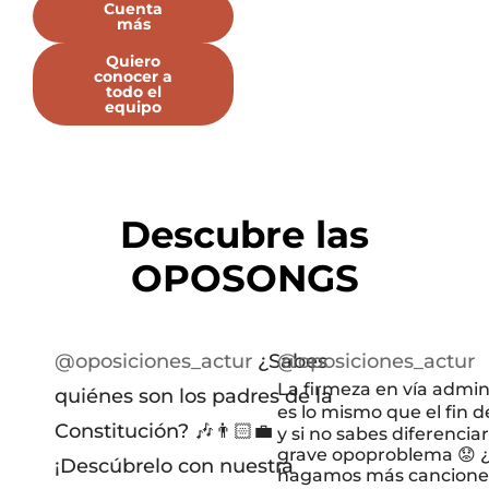
Cuenta
más
Quiero
conocer a
todo el
equipo
Descubre
las
OPOSONGS
@oposiciones_actur
¿Sabes
@oposiciones_actur
La firmeza en vía admin
quiénes son los padres de la
es lo mismo que el fin de l
Constitución? 🎶👨🏻‍💼
y si no sabes diferenciar
grave opoproblema 😟 
¡Descúbrelo con nuestra
hagamos más canciones 