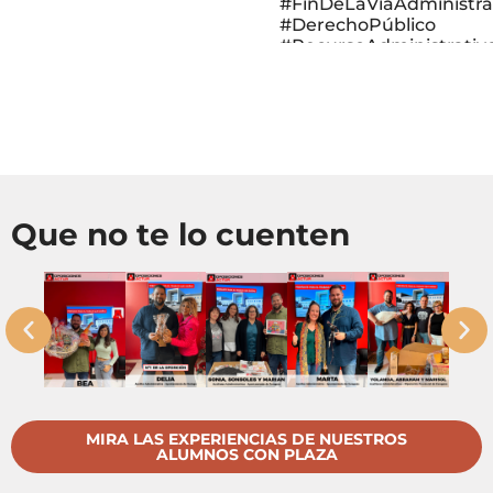
#FinDeLaViaAdministra
#DerechoPúblico
#RecursoAdministrativ
#ExpedienteAdministra
#RegulaciónAdministra
#AdministraciónElectró
#SilencioAdministrativo
#GestiónAdministrativa
#ActuaciónAdministrat
#NormativaAdministrat
#LeyProcedimiento
Que no te lo cuenten
#InteresadoAdministrat
#AdministraciónyCiud
♬ sonido original - 
Oposiciones Actur
MIRA LAS EXPERIENCIAS DE NUESTROS
ALUMNOS CON PLAZA