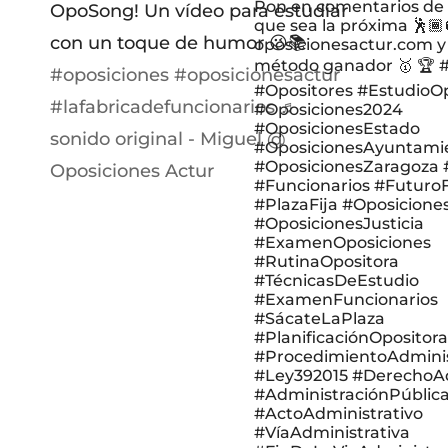
Pon en comentarios de 
OpoSong! Un vídeo para estudiar
que sea la próxima 🕺🏾
con un toque de humor 😉📚
oposicionesactur.com y
método ganador 🥇 🏆 
#oposiciones
#oposicionesactur
#Opositores #EstudioO
#lafabricadefuncionarios
♬
#Oposiciones2024
#OposicionesEstado
sonido original - Miguel @
#OposicionesAyuntami
#OposicionesZaragoza 
Oposiciones Actur
#Funcionarios #Futuro
#PlazaFija #Oposiciones
#OposicionesJusticia
#ExamenOposiciones
#RutinaOpositora
#TécnicasDeEstudio
#ExamenFuncionarios
#SácateLaPlaza
#PlanificaciónOpositora
#ProcedimientoAdminis
#Ley392015 #DerechoAd
#AdministraciónPúblic
#ActoAdministrativo
#VíaAdministrativa