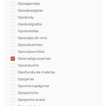
Opoagendas
Opoalpargatas
Opobody
Opobolígrafos
Opobotellas
Opocajas de vino
Opocalcetines
Opocalzoncillos
Opocuelga puertas
Opoestuche
Opofunda de maletas
Opojarras
Opomarcapáginas
Opoponcho
Opoporta snack