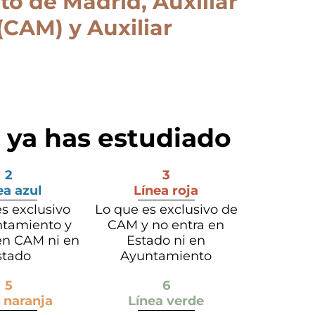
to de Madrid, Auxiliar
CAM) y Auxiliar
 ya has estudiado
2
3
ea azul
Línea roja
s exclusivo
Lo que es exclusivo de
ntamiento y
CAM y no entra en
en CAM ni en
Estado ni en
stado
Ayuntamiento
5
6
 naranja
Línea verde