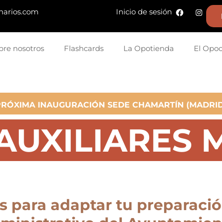
narios.com
Inicio de sesión
bre nosotros
Flashcards
La Opotienda
El Opo
PRÓXIMA INAUGURACIÓN SEDE CHAMARTÍN (MADRID
AUXILIARES 
s para adaptar tu preparaci