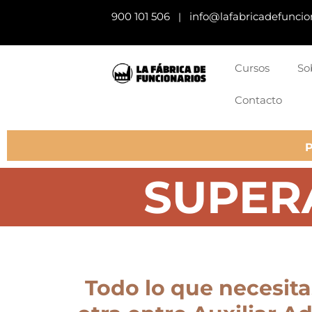
900 101 506
info@lafabricadefuncio
|
Cursos
So
Contacto
SUPER
Todo lo que necesita