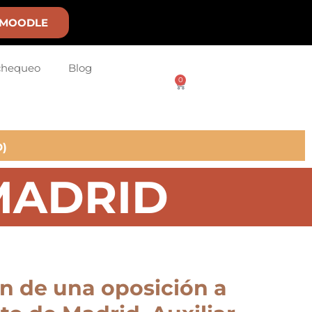
MOODLE
chequeo
Blog
0
)
MADRID
ón de una oposición a