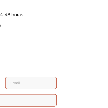
4-48 horas
a
o