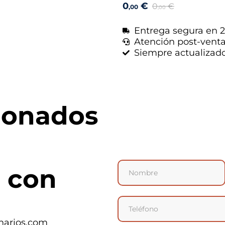
0
€
0
€
,00
,00
Entrega segura en 2
Atención post-vent
Siempre actualizad
ionados
 con
narios.com