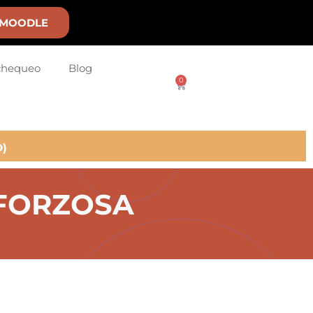
MOODLE
chequeo
Blog
0
)
FORZOSA