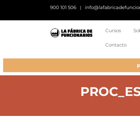
900 101 506
info@lafabricadefuncio
|
Cursos
So
Contacto
PROC_E