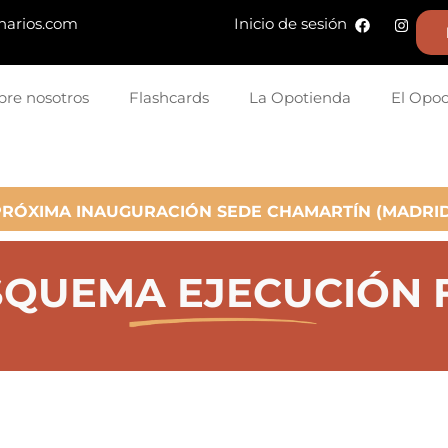
narios.com
Inicio de sesión
bre nosotros
Flashcards
La Opotienda
El Opo
PRÓXIMA INAUGURACIÓN SEDE CHAMARTÍN (MADRID
SQUEMA EJECUCIÓN 