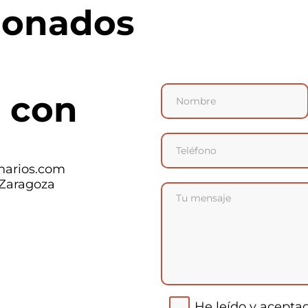
ionados
 con
narios.com
 Zaragoza
He leído y acepta