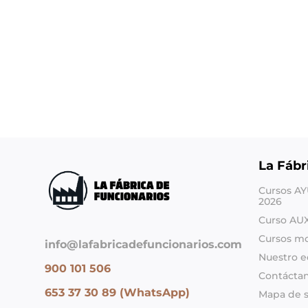
La Fábr
Cursos A
2026
Curso AU
Cursos m
info@lafabricadefuncionarios.com
Nuestro e
900 101 506
Contácta
653 37 30 89 (WhatsApp)
Mapa de s