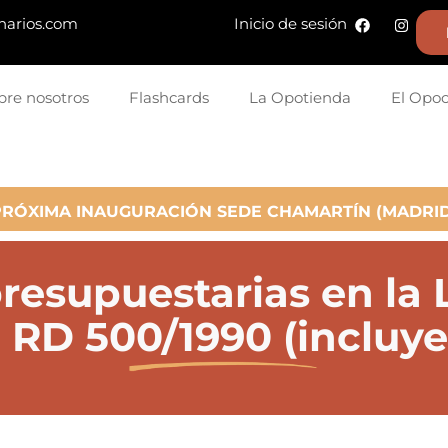
narios.com
Inicio de sesión
bre nosotros
Flashcards
La Opotienda
El Opo
PRÓXIMA INAUGURACIÓN SEDE CHAMARTÍN (MADRID
resupuestarias en la
l RD 500/1990 (inclu