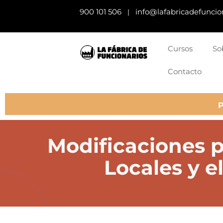
900 101 506
info@lafabricadefuncio
|
Cursos
So
Contacto
Modificaciones p
Locales y e