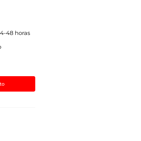
4-48 horas
a
o
ito