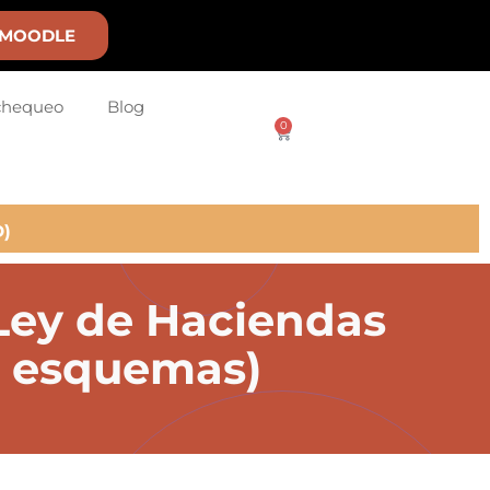
MOODLE
chequeo
Blog
0
)
 Ley de Haciendas
ye esquemas)