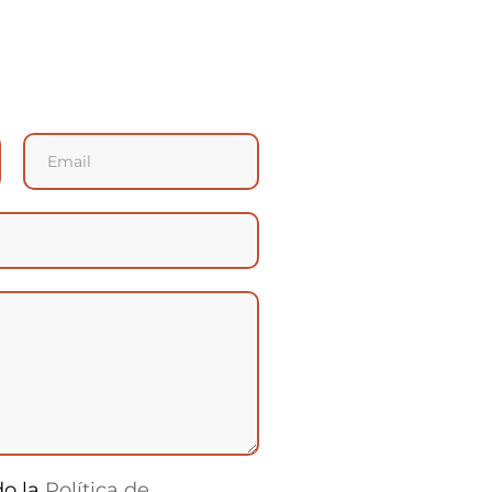
do la
Política de