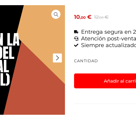
10
€
12
€
,00
,00
Entrega segura en 2
Atención post-vent
Siempre actualizad
CANTIDAD
Añadir al carr