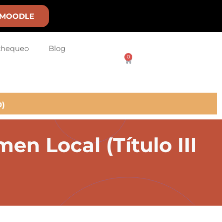
MOODLE
chequeo
Blog
0
)
en Local (Título III