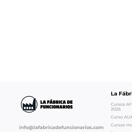
La Fábr
Cursos A
2026
Curso AU
Cursos m
info@lafabricadefuncionarios.com