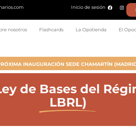
narios.com
Inicio de sesión
bre nosotros
Flashcards
La Opotienda
El Opo
PRÓXIMA INAUGURACIÓN SEDE CHAMARTÍN (MADRID
Ley de Bases del Régim
LBRL)