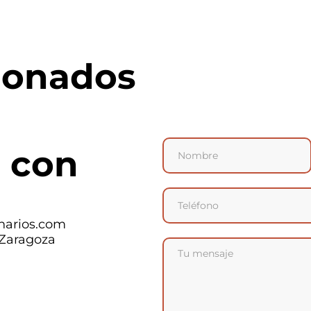
ionados
 con
narios.com
 Zaragoza