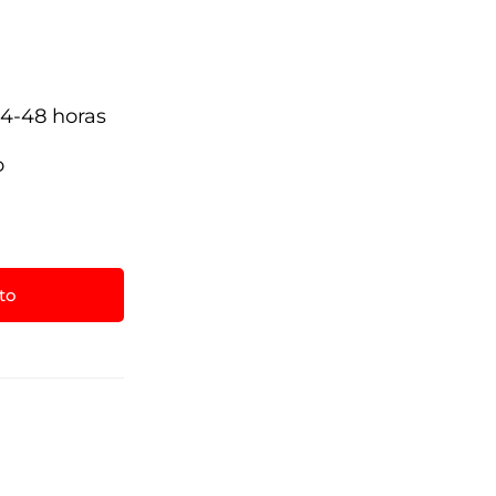
4-48 horas
a
o
ito