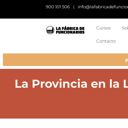
900 101 506
info@lafabricadefuncio
|
Cursos
So
Contacto
La Provincia en la 