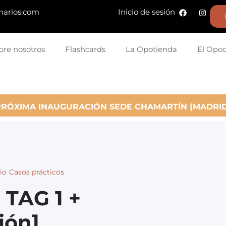
narios.com
Inicio de sesión
bre nosotros
Flashcards
La Opotienda
El Opo
PRÓXIMA INAUGURACIÓN SEDE CHAMARTÍN (MADRID
io
Casos prácticos
 TAG 1 +
ión]