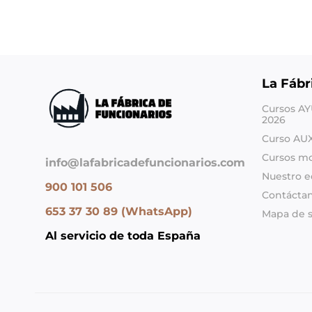
La Fábr
Cursos A
2026
Curso AU
Cursos m
info@lafabricadefuncionarios.com
Nuestro e
900 101 506
Contácta
653 37 30 89 (WhatsApp)
Mapa de s
Al servicio de toda España