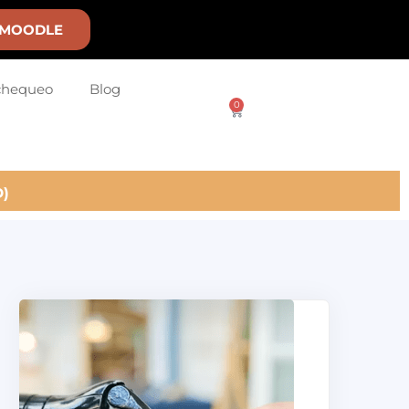
MOODLE
chequeo
Blog
0
)