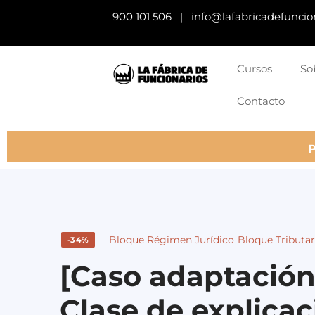
900 101 506
info@lafabricadefuncio
|
Cursos
So
Contacto
Bloque Régimen Jurídico
Bloque Tributar
-34%
[Caso adaptación
Clase de explicac