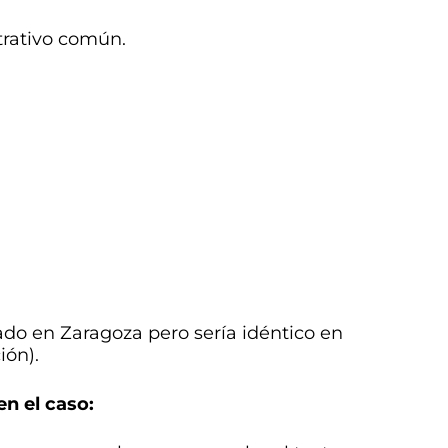
trativo común.
do en Zaragoza pero sería idéntico en
ión).
n el caso: