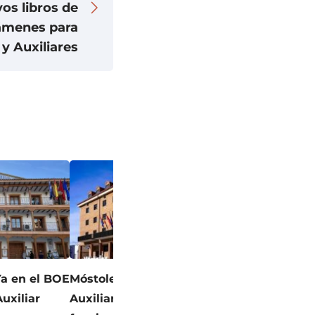
os libros de
ámenes para
y Auxiliares
a en el BOE
Móstoles: Catorce plazas de
Hoyo de Manz
Auxiliar
Auxiliar Administrativo
provisional 