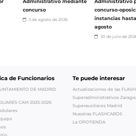
or
Administrativo mediante
Administrativo 
concurso
concurso-oposic
instancias hasta
5 de agosto de 2026
agosto
30 de julio de 202
ica de Funcionarios
Te puede interesar
YUNTAMIENTO DE MADRID
Actualizaciones de las FLA
Superadministrativos Zarago
XILIARES CAM 2025-2026
Superauxiliares Madrid
odulares
Nuestras FLASHCARDS
quipo
La OPOTIENDA
nos
itio