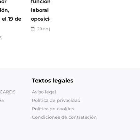
por
funcionario y once de
Auxiliares Ad
ión,
laboral por concurso-
alegaciones h
 el 19 de
oposición libre
agosto
28 de julio de 2026
24 de julio de
6
Textos legales
SHCARDS
Aviso legal
za
Política de privacidad
Política de cookies
Condiciones de contratación