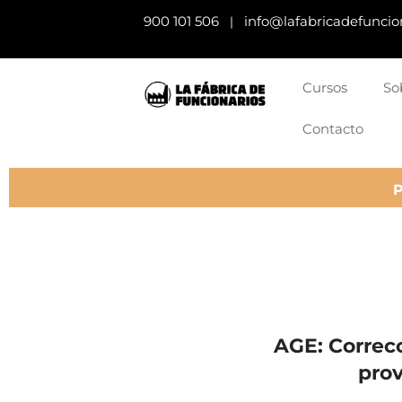
900 101 506
info@lafabricadefuncio
|
Cursos
So
Contacto
AGE: Correcc
pro