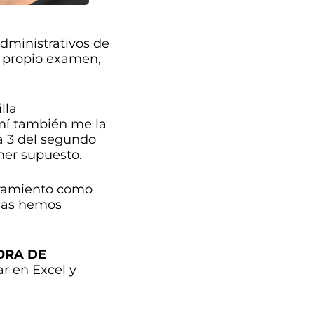
dministrativos de
 propio examen,
lla
 mí también me la
la 3 del segundo
mer supuesto.
mbramiento como
 las hemos
ORA DE
ar en Excel y