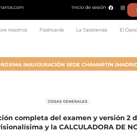
narios.com
Inicio de sesión
bre nosotros
Flashcards
La Opotienda
El Opo
PRÓXIMA INAUGURACIÓN SEDE CHAMARTÍN (MADRID
COSAS GENERALES
ión completa del examen y versión 2 de
visionalísima y la CALCULADORA DE N