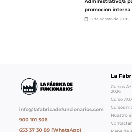
Administrativo/a p
promoción interna
6 de agosto de 2026
La Fábr
Cursos A
2026
Curso AU
Cursos m
info@lafabricadefuncionarios.com
Nuestro e
900 101 506
Contácta
653 37 30 89 (WhatsApp)
Mapa de s