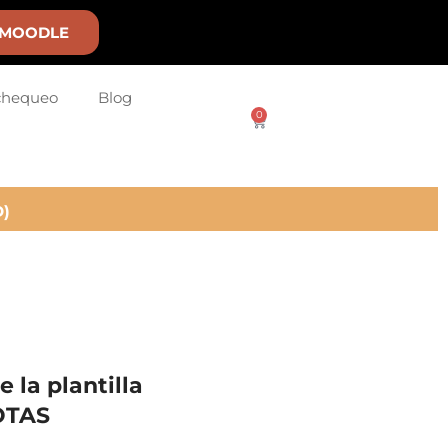
MOODLE
chequeo
Blog
0
)
 la plantilla
OTAS