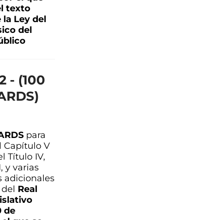
l texto
 la Ley del
ico del
blico
 - (100
ARDS)
ARDS
para
 Capítulo V
el Título IV,
I, y varias
s adicionales
 del
Real
slativo
0 de