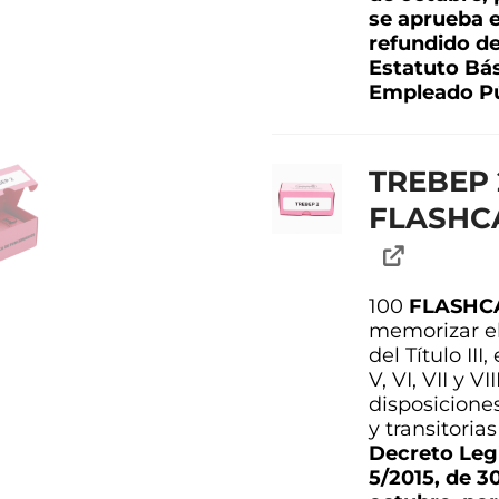
se aprueba e
refundido de
Estatuto Bás
Empleado Pú
TREBEP 2
FLASHC
100
FLASHC
memorizar el
del Título III, 
V, VI, VII y VII
disposicione
y transitorias
Decreto Legi
5/2015, de 3