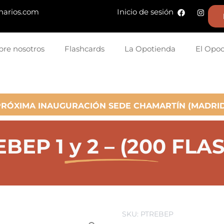
narios.com
Inicio de sesión
bre nosotros
Flashcards
La Opotienda
El Opo
PRÓXIMA INAUGURACIÓN SEDE CHAMARTÍN (MADRID
BEP 1 y 2 – (200 FL
SKU: PTREBEP