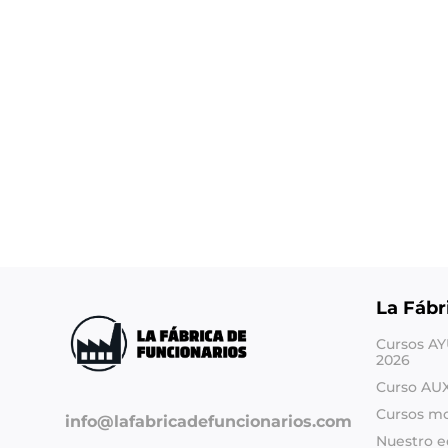
La Fábr
Cursos A
2026
Curso AU
Cursos m
info@lafabricadefuncionarios.com
Nuestro e