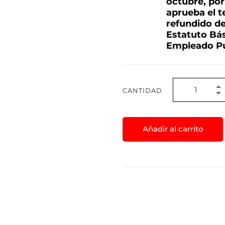
octubre, por
aprueba el t
refundido de
Estatuto Bás
Empleado Pú
CANTIDAD
Añadir al carrito