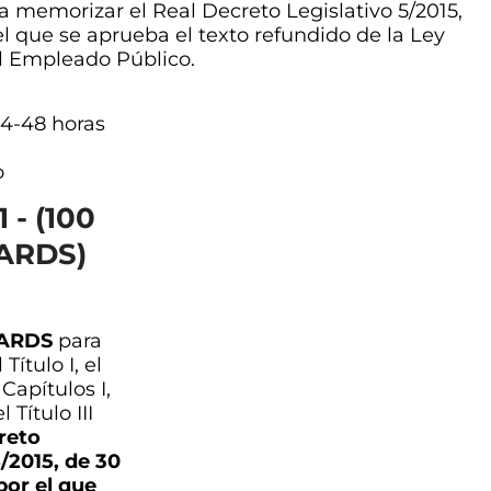
a memorizar el Real Decreto Legislativo 5/2015,
el que se aprueba el texto refundido de la Ley
el Empleado Público.
4-48 horas
a
o
 - (100
ARDS)
CARDS
para
Título I, el
s Capítulos I,
el Título III
reto
5/2015, de 30
por el que