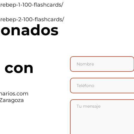
trebep-1-100-flashcards/
trebep-2-100-flashcards/
ionados
 con
narios.com
 Zaragoza