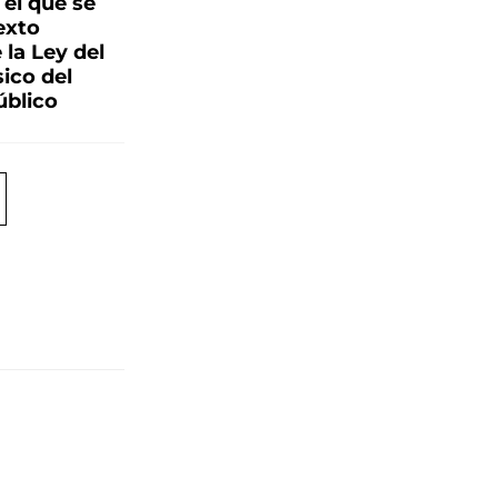
 el que se
exto
 la Ley del
ico del
blico