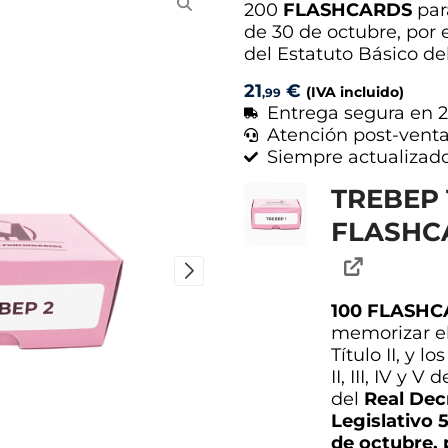
200
FLASHCARDS
par
de 30 de octubre, por 
del Estatuto Básico d
21
€
(IVA incluido)
,99
Entrega segura en 2
Atención post-vent
Siempre actualizad
TREBEP 1
FLASHC
100 FLASH
memorizar el 
Título II, y lo
II, III, IV y V d
del
Real Dec
Legislativo 
de octubre, 