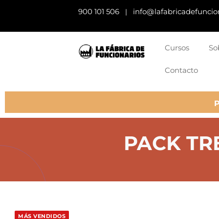
900 101 506
info@lafabricadefuncio
|
Cursos
So
Contacto
PACK TRE
MÁS VENDIDOS