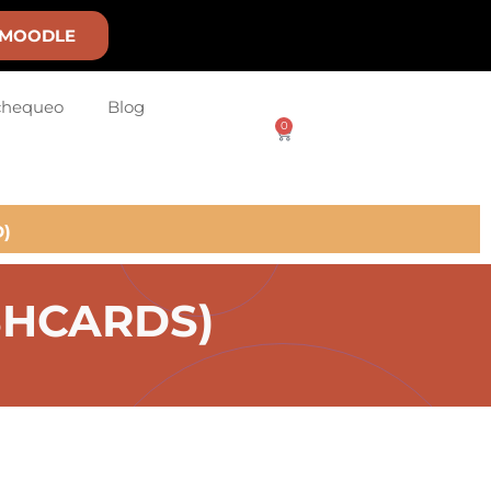
MOODLE
chequeo
Blog
0
)
ASHCARDS)