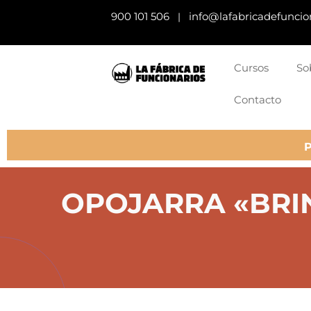
900 101 506
info@lafabricadefuncio
|
Cursos
So
Contacto
OPOJARRA «BRIN