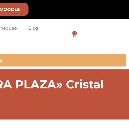
MOODLE
chequeo
Blog
0
)
 PLAZA» Cristal