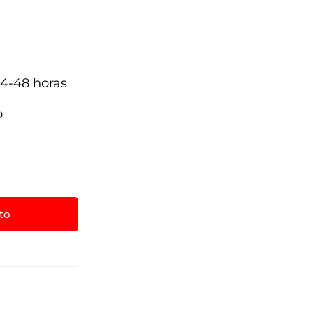
4-48 horas
a
o
ito