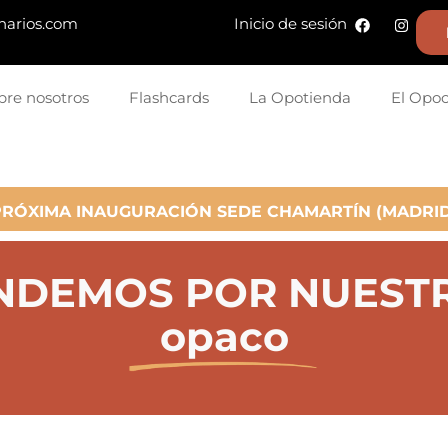
narios.com
Inicio de sesión
bre nosotros
Flashcards
La Opotienda
El Opo
PRÓXIMA INAUGURACIÓN SEDE CHAMARTÍN (MADRID
DEMOS POR NUESTRA
opaco