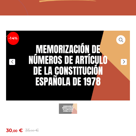
-14%
30
€
35
€
,00
,00