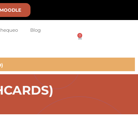
MOODLE
chequeo
Blog
0
)
SHCARDS)