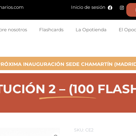
narios.com
Inicio de sesión
bre nosotros
Flashcards
La Opotienda
El Opo
PRÓXIMA INAUGURACIÓN SEDE CHAMARTÍN (MADRID
UCIÓN 2 – (100 FLA
SKU: CE2