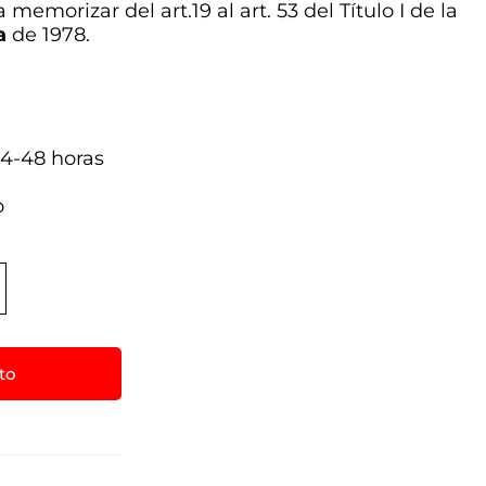
 memorizar del art.19 al art. 53 del Título I de la
a
de 1978.
4-48 horas
a
o
ito