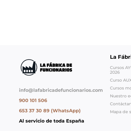
La Fábr
Cursos A
2026
Curso AU
Cursos m
info@lafabricadefuncionarios.com
Nuestro e
900 101 506
Contácta
653 37 30 89 (WhatsApp)
Mapa de s
Al servicio de toda España