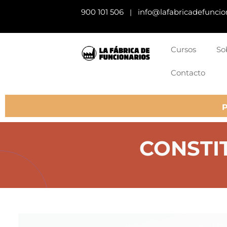
900 101 506
info@lafabricadefuncio
|
Cursos
So
Contacto
CONSTIT